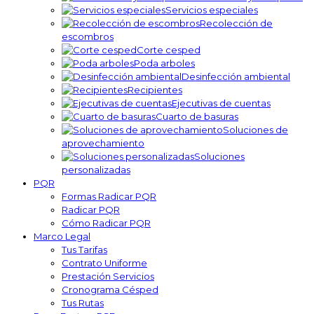
Servicios especiales
Recolección de
escombros
Corte cesped
Poda arboles
Desinfección ambiental
Recipientes
Ejecutivas de cuentas
Cuarto de basuras
Soluciones de
aprovechamiento
Soluciones
personalizadas
PQR
Formas Radicar PQR
Radicar PQR
Cómo Radicar PQR
Marco Legal
Tus Tarifas
Contrato Uniforme
Prestación Servicios
Cronograma Césped
Tus Rutas