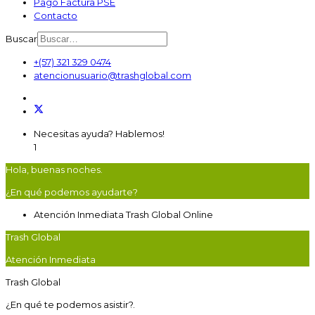
Pago Factura PSE
Contacto
Buscar
+(57) 321 329 0474
atencionusuario@trashglobal.com
Necesitas ayuda? Hablemos!
1
Hola, buenas noches.
¿En qué podemos ayudarte?
Atención Inmediata
Trash Global
Online
Trash Global
Atención Inmediata
Trash Global
¿En qué te podemos asistir?.